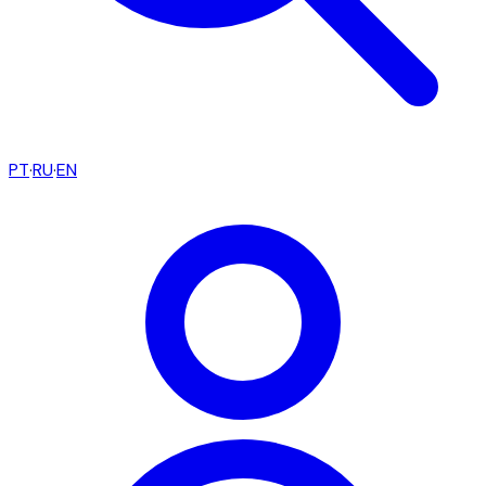
PT
·
RU
·
EN