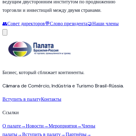
ведущим двусторонним институтом по продвижению
торговли и инвестиций между двумя странами.
👥
Совет директоров
💬
Слово президента
🤝
Наши члены
Бизнес, который сближает континенты.
Câmara de Comércio, Indústria e Turismo Brasil-Rússia.
Вступить в палату
Контакты
Ссылки
О палате
→
Новости
→
Мероприятия
→
Члены
палаты
→
Вступить в палату
→
Партнёры
→