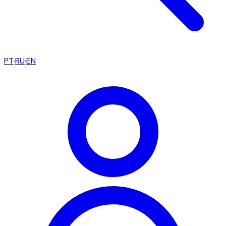
PT
·
RU
·
EN