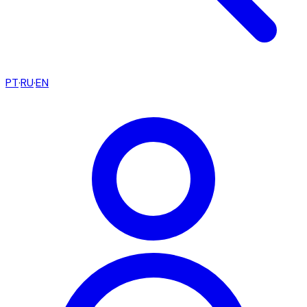
PT
·
RU
·
EN