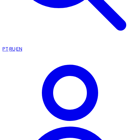
PT
·
RU
·
EN