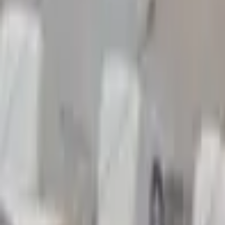
Администрация
Культура
Опублико
Cerco
após 