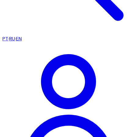
PT
·
RU
·
EN